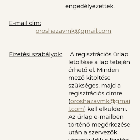
engedélyezettek.
E-mail cím:
oroshazavmk@gmail.com
Fizetési szabályok:
A
regisztrációs
űrlap
letöltése a lap tetején
érhető el. Minden
mező kitöltése
szükséges, majd a
regisztrációs címre
(
oroshazavmk@gmai
l.com
)
kell elküldeni.
Az űrlap e-mailben
történő megérkezése
után a szervezők