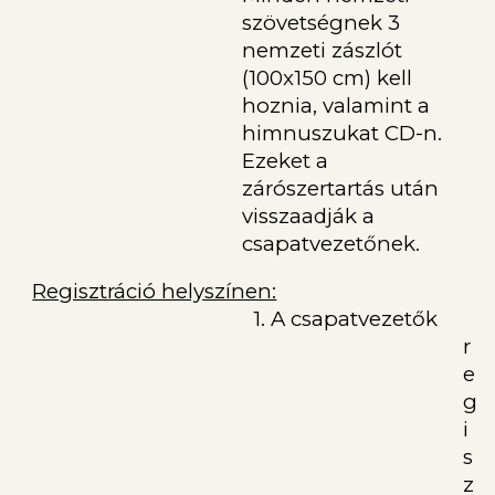
szövetségnek 3
nemzeti zászlót
(100x150 cm) kell
hoznia, valamint a
himnuszukat CD-n.
Ezeket a
zárószertartás után
visszaadják a
csapatvezetőnek.
Regisztráció helyszínen:
1. A csapatvezetők
r
e
g
i
s
z