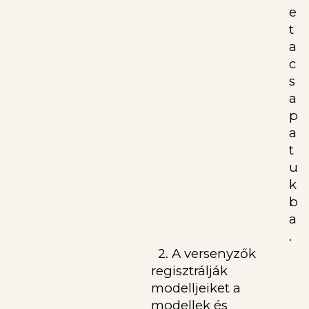
e
t
a
c
s
a
p
a
t
u
k
b
a
.
2. A versenyzők
regisztrálják
modelljeiket a
modellek és