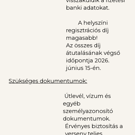
visszaküldik a fizetési
banki adatokat.
A helyszíni
regisztrációs díj
magasabb!
Az összes díj
átutalásának végső
időpontja 2026.
június 15-én.
Szükséges dokumentumok:
Útlevél, vízum és
egyéb
személyazonosító
dokumentumok.
Érvényes biztosítás a
verseny teljes