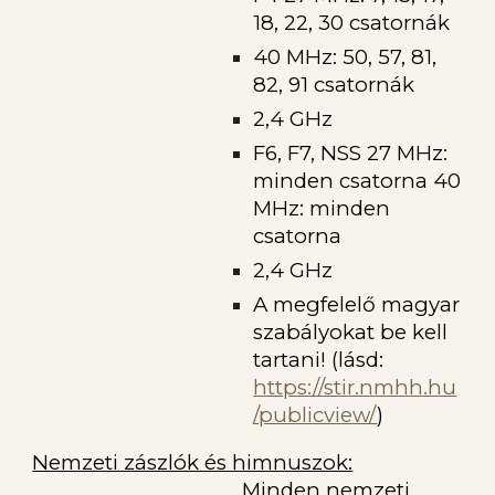
18, 22, 30 csatornák
40 MHz: 50, 57, 81,
82, 91 csatornák
2,4 GHz
F6, F7, NSS 27 MHz:
minden csatorna 40
MHz: minden
csatorna
2,4 GHz
A megfelelő magyar
szabályokat be kell
tartani! (lásd:
https://stir.nmhh.hu
/publicview/
)
Nemzeti zászlók és himnuszok:
Minden nemzeti