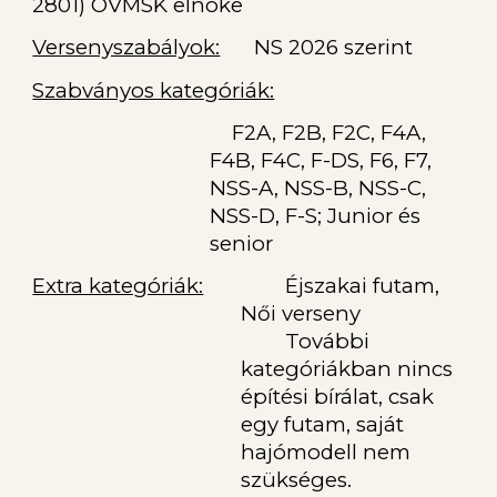
2801) OVMSK elnöke
Versenyszabályok:
NS 2026 szerint
Szabványos kategóriák:
F2A, F2B, F2C, F4A,
F4B, F4C, F-DS, F6, F7,
NSS-A, NSS-B, NSS-C,
NSS-D, F-S; Junior és
senior
Extra kategóriák:
Éjszakai futam,
Női verseny
További
kategóriákban nincs
építési bírálat, csak
egy futam, saját
hajómodell nem
szükséges.